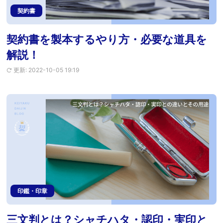
契約書
契約書を製本するやり方・必要な道具を
解説！
更新: 2022-10-05 19:19
印鑑・印章
三文判とは？シャチハタ・認印・実印と