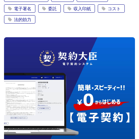
電子署名
委託
収入印紙
コスト
法的効力