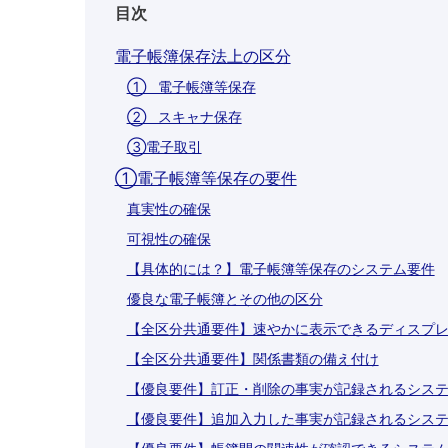
目次
電子帳簿保存法上の区分
① 電子帳簿等保存
② スキャナ保存
③電子取引
①電子帳簿等保存の要件
真実性の確保
可視性の確保
【具体的には？】電子帳簿等保存のシステム要件
優良な電子帳簿とその他の区分
【全区分共通要件】速やかに表示できるディスプ
【全区分共通要件】関係書類の備え付け
【優良要件】訂正・削除の事実が記録されるシス
【優良要件】追加入力した事実が記録されるシス