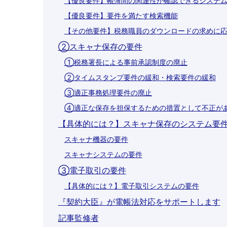
【優良要件】帳簿間の関連性が確認できるシステ
【優良要件】要件を満たす検索機能
【その他要件】税務職員のダウンロードの求めに
②スキャナ保存の要件
①税務署長による事前承認制度の廃止
②タイムスタンプ要件の緩和・検索要件の緩和
③適正事務処理要件の廃止
④適正な保存を担保するための措置として不正が
【具体的には？】スキャナ保存のシステム要
スキャナ機器の要件
スキャナシステムの要件
③電子取引の要件
【具体的には？】電子取引システムの要件
『契約大臣』が電帳法対応をサポートします
記事監修者