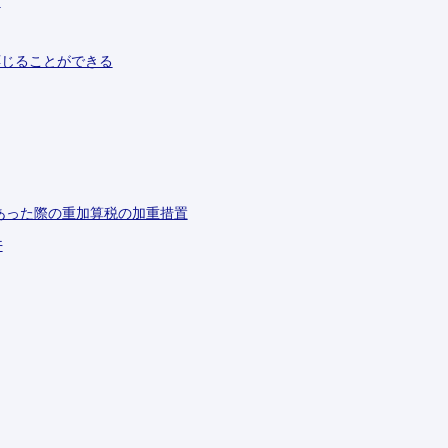
ム
応じることができる
あった際の重加算税の加重措置
件