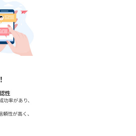
！
認性
成功率があり、
。
信頼性が高く、